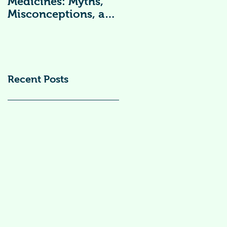
Medicines: Myths,
Vitamin
Misconceptions, and
Supplements )
Scientific Facts“दवा से
डर नहीं, सही जानकारी
ज़रूरी है”
Recent Posts