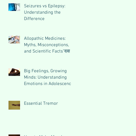
Seizures vs Epilepsy:
Understanding the
Difference
Allopathic Medicines:
Myths, Misconceptions,
and Scientific Facts“दवा से
डर नहीं, सही जानकारी ज़रूरी
है”
Big Feelings, Growing
Minds: Understanding
Emotions in Adolescence
Essential Tremor