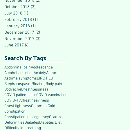
November 2018
(2)
2 posts
October 2018
(3)
3 posts
July 2018
(1)
1 post
February 2018
(1)
1 post
January 2018
(1)
1 post
December 2017
(2)
2 posts
November 2017
(3)
3 posts
June 2017
(6)
6 posts
Search By Tags
Abdominal pain
Adolescence
Alcohol addiction
Anxiety
Asthma
Asthma symptoms
BIRD FLU
Blepharospasm
Bloating
Body pain
Bodyache
Breathlessness
COVID patient care
COVID vaccination
COVID-19
Chest heaviness
Chest tightness
Common Cold
Constipation
Constipation in pregnancy
Cramps
Deformities
Diabetes
Diabetes Diet
Difficulty in breathing