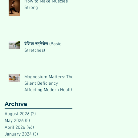
How to Make Muscles
Strong
बेसिक स्ट्रेचेस (Basic
Stretches)
Magnesium Matters: The
Silent Deficiency
Affecting Modern Health
Archive
August 2026
(2)
2 posts
May 2026
(5)
5 posts
April 2026
(46)
46 posts
January 2024
(3)
3 posts