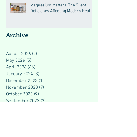
Magnesium Matters: The Silent
Deficiency Affecting Modern Health
Archive
August 2026
(2)
2 posts
May 2026
(5)
5 posts
April 2026
(46)
46 posts
January 2024
(3)
3 posts
December 2023
(1)
1 post
November 2023
(7)
7 posts
October 2023
(9)
9 posts
September 2023
(2)
2 posts
August 2023
(3)
3 posts
July 2023
(4)
4 posts
June 2023
(4)
4 posts
May 2023
(2)
2 posts
March 2023
(7)
7 posts