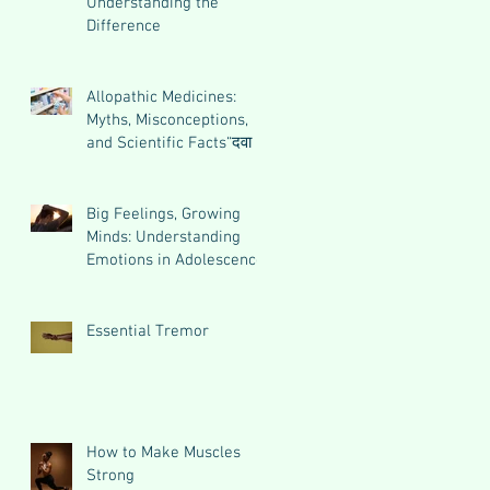
Understanding the
Difference
Allopathic Medicines:
Myths, Misconceptions,
and Scientific Facts“दवा से
डर नहीं, सही जानकारी ज़रूरी
है”
Big Feelings, Growing
Minds: Understanding
Emotions in Adolescence
Essential Tremor
How to Make Muscles
Strong