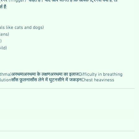
"ट्रिगर (Trigger)" कहते हैं। यदि आप जानते हैं कि आपके ट्रिगर्स क्या हैं, तो 
हैं: 
lmals like cats and dogs)  
lens)  
)  
ild)  
sthma)
अस्थमा
अस्थमा के लक्षण
अस्थमा का इलाज
Difficulty in breathing
lution
साँस फ़ुलना
साँस लेने में घुटन
सीने में जकड़न
Chest heaviness