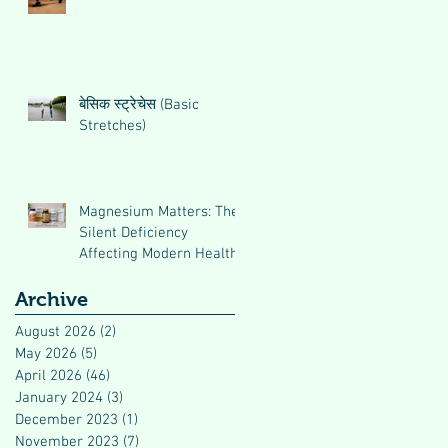
बेसिक स्ट्रेचेस (Basic
Stretches)
Magnesium Matters: The
Silent Deficiency
Affecting Modern Health
Archive
August 2026
(2)
2 posts
May 2026
(5)
5 posts
April 2026
(46)
46 posts
January 2024
(3)
3 posts
December 2023
(1)
1 post
November 2023
(7)
7 posts