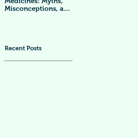
Medicines: Myths,
Vitamin
Misconceptions, and
Supplements )
Scientific Facts“दवा से
डर नहीं, सही जानकारी
ज़रूरी है”
Recent Posts