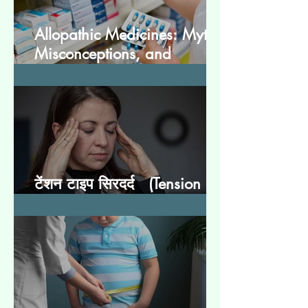
Allopathic Medicines: Myths,
Misconceptions, and
Scientific Facts “दवा से डर नहीं,
सही जानकारी ज़रूरी है”
टेंशन टाइप सिरदर्द (Tension
Type Headache)