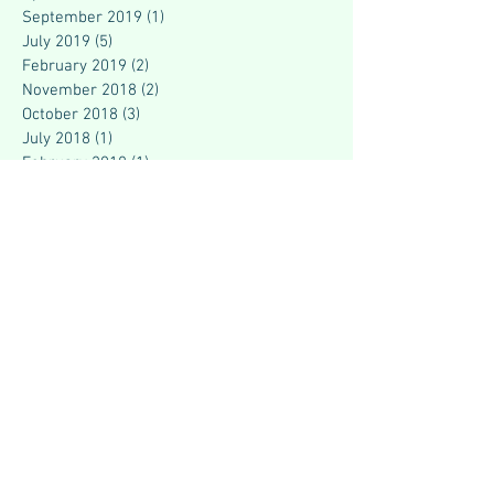
September 2019
(1)
1 post
July 2019
(5)
5 posts
February 2019
(2)
2 posts
November 2018
(2)
2 posts
October 2018
(3)
3 posts
July 2018
(1)
1 post
February 2018
(1)
1 post
January 2018
(1)
1 post
December 2017
(2)
2 posts
November 2017
(3)
3 posts
June 2017
(6)
6 posts
Search By Tags
Abdominal pain
Adolescence
Alcohol addiction
Anxiety
Asthma
Asthma symptoms
BIRD FLU
Blepharospasm
Bloating
Body pain
Bodyache
Breathlessness
COVID patient care
COVID vaccination
COVID-19
Chest heaviness
Chest tightness
Common Cold
Constipation
Constipation in pregnancy
Cramps
Deformities